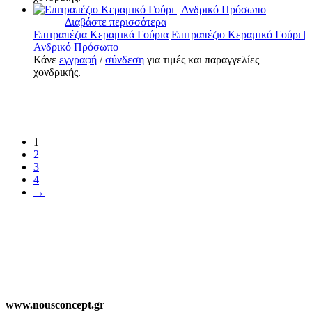
Διαβάστε περισσότερα
Επιτραπέζια Κεραμικά Γούρια
Επιτραπέζιο Κεραμικό Γούρι |
Ανδρικό Πρόσωπο
Κάνε
εγγραφή
/
σύνδεση
για τιμές και παραγγελίες
χονδρικής.
1
2
3
4
→
www.nousconcept.gr