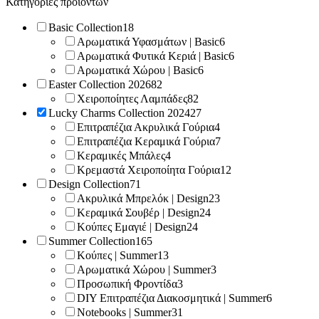
Κατηγορίες προϊόντων
Basic Collection
18
Αρωματικά Υφασμάτων | Basic
6
Αρωματικά Φυτικά Κεριά | Basic
6
Αρωματικά Χώρου | Basic
6
Easter Collection 2026
82
Χειροποίητες Λαμπάδες
82
Lucky Charms Collection 2024
27
Επιτραπέζια Ακρυλικά Γούρια
4
Επιτραπέζια Κεραμικά Γούρια
7
Κεραμικές Μπάλες
4
Κρεμαστά Χειροποίητα Γούρια
12
Design Collection
71
Ακρυλικά Μπρελόκ | Design
23
Κεραμικά Σουβέρ | Design
24
Κούπες Εμαγιέ | Design
24
Summer Collection
165
Κούπες | Summer
13
Αρωματικά Χώρου | Summer
3
Προσωπική Φροντίδα
3
DIY Επιτραπέζια Διακοσμητικά | Summer
6
Notebooks | Summer
31