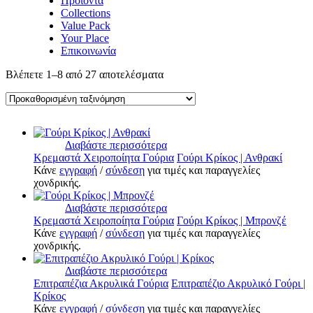
Προϊόντα
Collections
Value Pack
Your Place
Επικοινωνία
Βλέπετε 1–8 από 27 αποτελέσματα
Διαβάστε περισσότερα
Κρεμαστά Χειροποίητα Γούρια
Γούρι Κρίκος | Ανθρακί
Κάνε
εγγραφή
/
σύνδεση
για τιμές και παραγγελίες
χονδρικής.
Διαβάστε περισσότερα
Κρεμαστά Χειροποίητα Γούρια
Γούρι Κρίκος | Μπρονζέ
Κάνε
εγγραφή
/
σύνδεση
για τιμές και παραγγελίες
χονδρικής.
Διαβάστε περισσότερα
Επιτραπέζια Ακρυλικά Γούρια
Επιτραπέζιο Ακρυλικό Γούρι |
Κρίκος
Κάνε
εγγραφή
/
σύνδεση
για τιμές και παραγγελίες