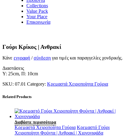
Προϊόντα
Collections
Value Pack
Your Place
Επικοινωνία
Γούρι Κρίκος | Ανθρακί
Κάνε
εγγραφή
/
σύνδεση
για τιμές και παραγγελίες χονδρικής.
Διαστάσεις
Y: 25cm, Π: 10cm
SKU:
07.01
Category:
Κρεμαστά Χειροποίητα Γούρια
Related Products
Διαβάστε περισσότερα
Κρεμαστά Χειροποίητα Γούρια
Κρεμαστό Γούρι
Χειροποίητη Φούντα | Ανθρακί | Χιονονιφάδα