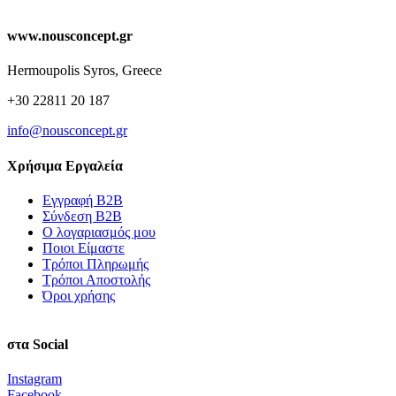
www.nousconcept.gr
Hermoupolis Syros, Greece
+30 22811 20 187
info@nousconcept.gr
Χρήσιμα Εργαλεία
Εγγραφή Β2Β
Σύνδεση Β2Β
Ο λογαριασμός μου
Ποιοι Είμαστε
Τρόποι Πληρωμής
Τρόποι Αποστολής
Όροι χρήσης
στα Social
Instagram
Facebook