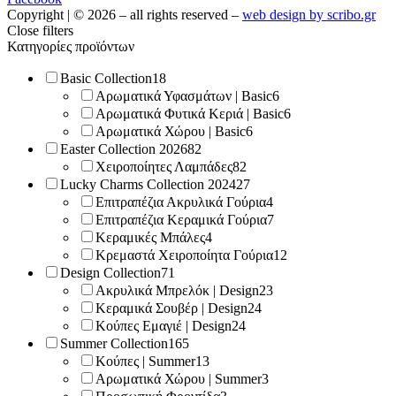
Copyright | © 2026 – all rights reserved –
web design by scribo.gr
Close filters
Κατηγορίες προϊόντων
Basic Collection
18
Αρωματικά Υφασμάτων | Basic
6
Αρωματικά Φυτικά Κεριά | Basic
6
Αρωματικά Χώρου | Basic
6
Easter Collection 2026
82
Χειροποίητες Λαμπάδες
82
Lucky Charms Collection 2024
27
Επιτραπέζια Ακρυλικά Γούρια
4
Επιτραπέζια Κεραμικά Γούρια
7
Κεραμικές Μπάλες
4
Κρεμαστά Χειροποίητα Γούρια
12
Design Collection
71
Ακρυλικά Μπρελόκ | Design
23
Κεραμικά Σουβέρ | Design
24
Κούπες Εμαγιέ | Design
24
Summer Collection
165
Κούπες | Summer
13
Αρωματικά Χώρου | Summer
3