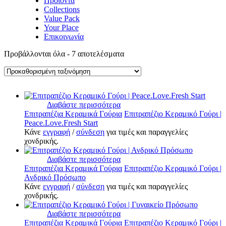
Προϊόντα
Collections
Value Pack
Your Place
Επικοινωνία
Προβάλλονται όλα - 7 αποτελέσματα
Διαβάστε περισσότερα
Επιτραπέζια Κεραμικά Γούρια
Επιτραπέζιο Κεραμικό Γούρι |
Peace.Love.Fresh Start
Κάνε
εγγραφή
/
σύνδεση
για τιμές και παραγγελίες
χονδρικής.
Διαβάστε περισσότερα
Επιτραπέζια Κεραμικά Γούρια
Επιτραπέζιο Κεραμικό Γούρι |
Ανδρικό Πρόσωπο
Κάνε
εγγραφή
/
σύνδεση
για τιμές και παραγγελίες
χονδρικής.
Διαβάστε περισσότερα
Επιτραπέζια Κεραμικά Γούρια
Επιτραπέζιο Κεραμικό Γούρι |