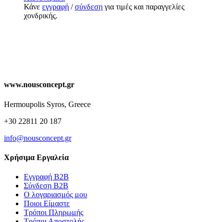
Κάνε
εγγραφή
/
σύνδεση
για τιμές και παραγγελίες
χονδρικής.
www.nousconcept.gr
Hermoupolis Syros, Greece
+30 22811 20 187
info@nousconcept.gr
Χρήσιμα Εργαλεία
Εγγραφή Β2Β
Σύνδεση Β2Β
Ο λογαριασμός μου
Ποιοι Είμαστε
Τρόποι Πληρωμής
Τρόποι Αποστολής