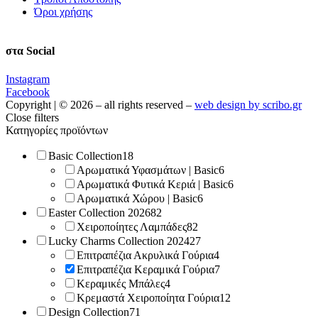
Όροι χρήσης
στα Social
Instagram
Facebook
Copyright | © 2026 – all rights reserved –
web design by scribo.gr
Close filters
Κατηγορίες προϊόντων
Basic Collection
18
Αρωματικά Υφασμάτων | Basic
6
Αρωματικά Φυτικά Κεριά | Basic
6
Αρωματικά Χώρου | Basic
6
Easter Collection 2026
82
Χειροποίητες Λαμπάδες
82
Lucky Charms Collection 2024
27
Επιτραπέζια Ακρυλικά Γούρια
4
Επιτραπέζια Κεραμικά Γούρια
7
Κεραμικές Μπάλες
4
Κρεμαστά Χειροποίητα Γούρια
12
Design Collection
71