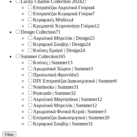
Lucky Charms Collection 2024
27
Επιτραπέζια Ακρυλικά Γούρια
4
Επιτραπέζια Κεραμικά Γούρια
7
Κεραμικές Μπάλες
4
Κρεμαστά Χειροποίητα Γούρια
12
Design Collection
71
Ακρυλικά Μπρελόκ | Design
23
Κεραμικά Σουβέρ | Design
24
Κούπες Εμαγιέ | Design
24
Summer Collection
165
Κούπες | Summer
13
Αρωματικά Χώρου | Summer
3
Προσωπική Φροντίδα
3
DIY Επιτραπέζια Διακοσμητικά | Summer
6
Notebooks | Summer
31
Postcards | Summer
32
Ακρυλικά Μαγνητάκια | Summer
12
Ακρυλικά Μπρελόκ | Summer
12
Αρωματικά Φυτικά Κεριά | Summer
3
Επιτραπέζια Διακοσμητικά | Summer
20
Κεραμικά Σουβέρ | Summer
31
Filter