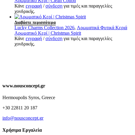
Αρωματικό Κερί | Clean Cotton
Κάνε
εγγραφή
/
σύνδεση
για τιμές και παραγγελίες
χονδρικής.
Διαβάστε περισσότερα
Lucky Charms Collection 2026
,
Αρωματικά Φυτικά Κεριά
Αρωματικό Κερί | Christmas Spirit
Κάνε
εγγραφή
/
σύνδεση
για τιμές και παραγγελίες
χονδρικής.
www.nousconcept.gr
Hermoupolis Syros, Greece
+30 22811 20 187
info@nousconcept.gr
Χρήσιμα Εργαλεία