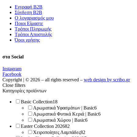
Εγγραφή Β2Β
Σύνδεση Β2Β
Ο λογαριασμός μου
Ποιοι Είμαστε
Τρόποι Πληρωμής
Τρόποι Αποστολής
Όροι χρήσης
στα Social
Instagram
Facebook
Copyright | © 2026 – all rights reserved –
web design by scribo.gr
Close filters
Κατηγορίες προϊόντων
Basic Collection
18
Αρωματικά Υφασμάτων | Basic
6
Αρωματικά Φυτικά Κεριά | Basic
6
Αρωματικά Χώρου | Basic
6
Easter Collection 2026
82
Χειροποίητες Λαμπάδες
82