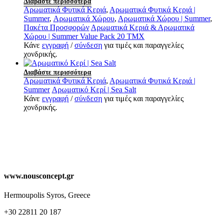
Διαβάστε περισσότερα
Αρωματικά Φυτικά Κεριά
,
Αρωματικά Φυτικά Κεριά |
Summer
,
Αρωματικά Χώρου
,
Αρωματικά Χώρου | Summer
,
Πακέτα Προσφορών
Αρωματικά Κεριά & Αρωματικά
Χώρου | Summer Value Pack 20 TMX
Κάνε
εγγραφή
/
σύνδεση
για τιμές και παραγγελίες
χονδρικής.
Διαβάστε περισσότερα
Αρωματικά Φυτικά Κεριά
,
Αρωματικά Φυτικά Κεριά |
Summer
Αρωματικό Κερί | Sea Salt
Κάνε
εγγραφή
/
σύνδεση
για τιμές και παραγγελίες
χονδρικής.
www.nousconcept.gr
Hermoupolis Syros, Greece
+30 22811 20 187