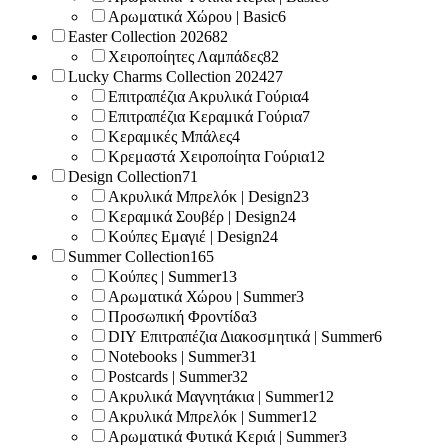
Αρωματικά Χώρου | Basic
6
Easter Collection 2026
82
Χειροποίητες Λαμπάδες
82
Lucky Charms Collection 2024
27
Επιτραπέζια Ακρυλικά Γούρια
4
Επιτραπέζια Κεραμικά Γούρια
7
Κεραμικές Μπάλες
4
Κρεμαστά Χειροποίητα Γούρια
12
Design Collection
71
Ακρυλικά Μπρελόκ | Design
23
Κεραμικά Σουβέρ | Design
24
Κούπες Εμαγιέ | Design
24
Summer Collection
165
Κούπες | Summer
13
Αρωματικά Χώρου | Summer
3
Προσωπική Φροντίδα
3
DIY Επιτραπέζια Διακοσμητικά | Summer
6
Notebooks | Summer
31
Postcards | Summer
32
Ακρυλικά Μαγνητάκια | Summer
12
Ακρυλικά Μπρελόκ | Summer
12
Αρωματικά Φυτικά Κεριά | Summer
3