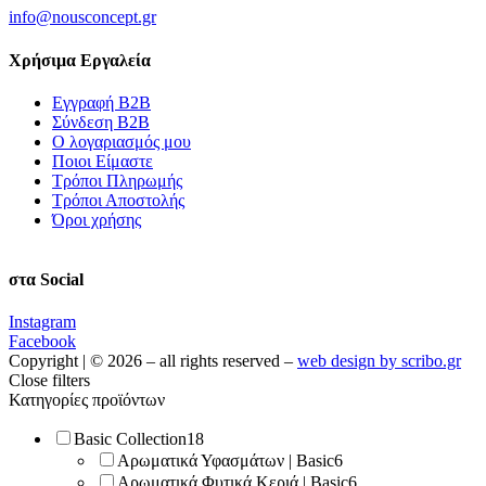
info@nousconcept.gr
Χρήσιμα Εργαλεία
Εγγραφή Β2Β
Σύνδεση Β2Β
Ο λογαριασμός μου
Ποιοι Είμαστε
Τρόποι Πληρωμής
Τρόποι Αποστολής
Όροι χρήσης
στα Social
Instagram
Facebook
Copyright | © 2026 – all rights reserved –
web design by scribo.gr
Close filters
Κατηγορίες προϊόντων
Basic Collection
18
Αρωματικά Υφασμάτων | Basic
6
Αρωματικά Φυτικά Κεριά | Basic
6