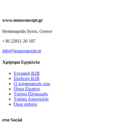
www.nousconcept.gr
Hermoupolis Syros, Greece
+30 22811 20 187
info@nousconcept.gr
Χρήσιμα Εργαλεία
Εγγραφή Β2Β
Σύνδεση Β2Β
Ο λογαριασμός μου
Ποιοι Είμαστε
Τρόποι Πληρωμής
Τρόποι Αποστολής
Όροι χρήσης
στα Social