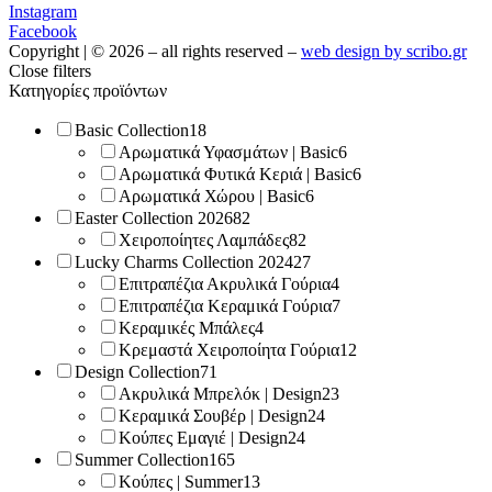
Instagram
Facebook
Copyright | © 2026 – all rights reserved –
web design by scribo.gr
Close filters
Κατηγορίες προϊόντων
Basic Collection
18
Αρωματικά Υφασμάτων | Basic
6
Αρωματικά Φυτικά Κεριά | Basic
6
Αρωματικά Χώρου | Basic
6
Easter Collection 2026
82
Χειροποίητες Λαμπάδες
82
Lucky Charms Collection 2024
27
Επιτραπέζια Ακρυλικά Γούρια
4
Επιτραπέζια Κεραμικά Γούρια
7
Κεραμικές Μπάλες
4
Κρεμαστά Χειροποίητα Γούρια
12
Design Collection
71
Ακρυλικά Μπρελόκ | Design
23
Κεραμικά Σουβέρ | Design
24
Κούπες Εμαγιέ | Design
24
Summer Collection
165
Κούπες | Summer
13