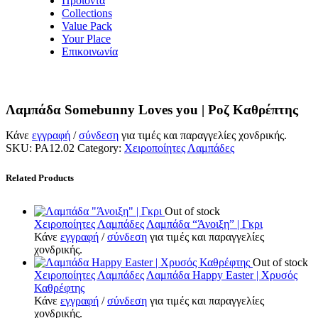
Προϊόντα
Collections
Value Pack
Your Place
Επικοινωνία
Λαμπάδα Somebunny Loves you | Ροζ Καθρέπτης
Κάνε
εγγραφή
/
σύνδεση
για τιμές και παραγγελίες χονδρικής.
SKU:
PA12.02
Category:
Χειροποίητες Λαμπάδες
Related Products
Out of stock
Χειροποίητες Λαμπάδες
Λαμπάδα “Άνοιξη” | Γκρι
Κάνε
εγγραφή
/
σύνδεση
για τιμές και παραγγελίες
χονδρικής.
Out of stock
Χειροποίητες Λαμπάδες
Λαμπάδα Happy Easter | Χρυσός
Καθρέφτης
Κάνε
εγγραφή
/
σύνδεση
για τιμές και παραγγελίες
χονδρικής.