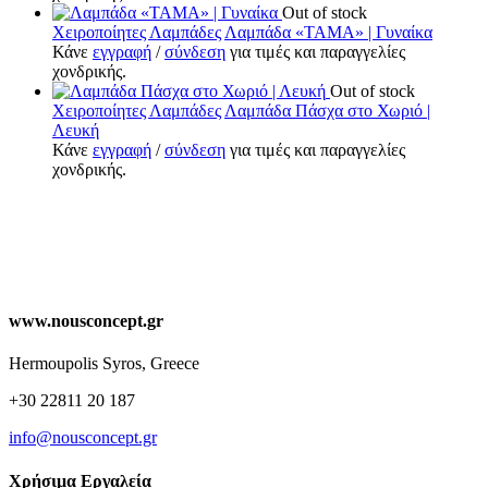
Out of stock
Χειροποίητες Λαμπάδες
Λαμπάδα «ΤΑΜΑ» | Γυναίκα
Κάνε
εγγραφή
/
σύνδεση
για τιμές και παραγγελίες
χονδρικής.
Out of stock
Χειροποίητες Λαμπάδες
Λαμπάδα Πάσχα στο Χωριό |
Λευκή
Κάνε
εγγραφή
/
σύνδεση
για τιμές και παραγγελίες
χονδρικής.
www.nousconcept.gr
Hermoupolis Syros, Greece
+30 22811 20 187
info@nousconcept.gr
Χρήσιμα Εργαλεία