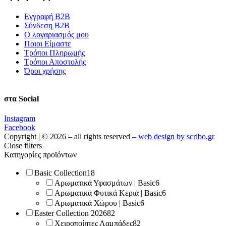
Εγγραφή Β2Β
Σύνδεση Β2Β
Ο λογαριασμός μου
Ποιοι Είμαστε
Τρόποι Πληρωμής
Τρόποι Αποστολής
Όροι χρήσης
στα Social
Instagram
Facebook
Copyright | © 2026 – all rights reserved –
web design by scribo.gr
Close filters
Κατηγορίες προϊόντων
Basic Collection
18
Αρωματικά Υφασμάτων | Basic
6
Αρωματικά Φυτικά Κεριά | Basic
6
Αρωματικά Χώρου | Basic
6
Easter Collection 2026
82
Χειροποίητες Λαμπάδες
82