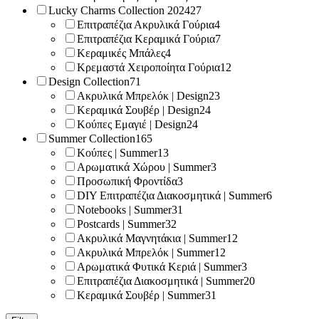
Lucky Charms Collection 2024
27
Επιτραπέζια Ακρυλικά Γούρια
4
Επιτραπέζια Κεραμικά Γούρια
7
Κεραμικές Μπάλες
4
Κρεμαστά Χειροποίητα Γούρια
12
Design Collection
71
Ακρυλικά Μπρελόκ | Design
23
Κεραμικά Σουβέρ | Design
24
Κούπες Εμαγιέ | Design
24
Summer Collection
165
Κούπες | Summer
13
Αρωματικά Χώρου | Summer
3
Προσωπική Φροντίδα
3
DIY Επιτραπέζια Διακοσμητικά | Summer
6
Notebooks | Summer
31
Postcards | Summer
32
Ακρυλικά Μαγνητάκια | Summer
12
Ακρυλικά Μπρελόκ | Summer
12
Αρωματικά Φυτικά Κεριά | Summer
3
Επιτραπέζια Διακοσμητικά | Summer
20
Κεραμικά Σουβέρ | Summer
31