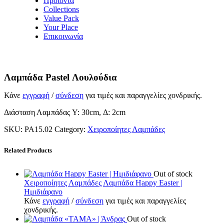
Προϊόντα
Collections
Value Pack
Your Place
Επικοινωνία
Λαμπάδα Pastel Λουλούδια
Κάνε
εγγραφή
/
σύνδεση
για τιμές και παραγγελίες χονδρικής.
Διάσταση Λαμπάδας Y: 30cm, Δ: 2cm
SKU:
PA15.02
Category:
Χειροποίητες Λαμπάδες
Related Products
Out of stock
Χειροποίητες Λαμπάδες
Λαμπάδα Happy Easter |
Ημιδιάφανο
Κάνε
εγγραφή
/
σύνδεση
για τιμές και παραγγελίες
χονδρικής.
Out of stock