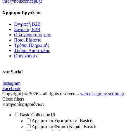
info@nousconcept.gr
Χρήσιμα Εργαλεία
Εγγραφή Β2Β
Σύνδεση Β2Β
Ο λογαριασμός μου
Ποιοι Είμαστε
Τρόποι Πληρωμής
Τρόποι Αποστολής
Όροι χρήσης
στα Social
Instagram
Facebook
Copyright | © 2026 – all rights reserved –
web design by scribo.gr
Close filters
Κατηγορίες προϊόντων
Basic Collection
18
Αρωματικά Υφασμάτων | Basic
6
Αρωματικά Φυτικά Κεριά | Basic
6