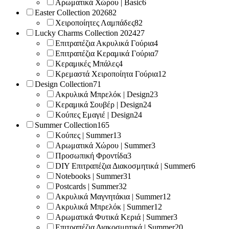
Αρωματικά Χώρου | Basic
6
Easter Collection 2026
82
Χειροποίητες Λαμπάδες
82
Lucky Charms Collection 2024
27
Επιτραπέζια Ακρυλικά Γούρια
4
Επιτραπέζια Κεραμικά Γούρια
7
Κεραμικές Μπάλες
4
Κρεμαστά Χειροποίητα Γούρια
12
Design Collection
71
Ακρυλικά Μπρελόκ | Design
23
Κεραμικά Σουβέρ | Design
24
Κούπες Εμαγιέ | Design
24
Summer Collection
165
Κούπες | Summer
13
Αρωματικά Χώρου | Summer
3
Προσωπική Φροντίδα
3
DIY Επιτραπέζια Διακοσμητικά | Summer
6
Notebooks | Summer
31
Postcards | Summer
32
Ακρυλικά Μαγνητάκια | Summer
12
Ακρυλικά Μπρελόκ | Summer
12
Αρωματικά Φυτικά Κεριά | Summer
3
Επιτραπέζια Διακοσμητικά | Summer
20