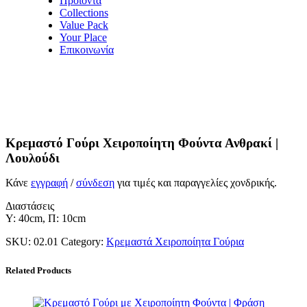
Προϊόντα
Collections
Value Pack
Your Place
Επικοινωνία
Κρεμαστό Γούρι Χειροποίητη Φούντα Ανθρακί |
Λουλούδι
Κάνε
εγγραφή
/
σύνδεση
για τιμές και παραγγελίες χονδρικής.
Διαστάσεις
Y: 40cm, Π: 10cm
SKU:
02.01
Category:
Κρεμαστά Χειροποίητα Γούρια
Related Products