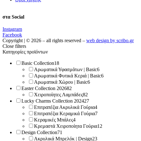
στα Social
Instagram
Facebook
Copyright | © 2026 – all rights reserved –
web design by scribo.gr
Close filters
Κατηγορίες προϊόντων
Basic Collection
18
Αρωματικά Υφασμάτων | Basic
6
Αρωματικά Φυτικά Κεριά | Basic
6
Αρωματικά Χώρου | Basic
6
Easter Collection 2026
82
Χειροποίητες Λαμπάδες
82
Lucky Charms Collection 2024
27
Επιτραπέζια Ακρυλικά Γούρια
4
Επιτραπέζια Κεραμικά Γούρια
7
Κεραμικές Μπάλες
4
Κρεμαστά Χειροποίητα Γούρια
12
Design Collection
71
Ακρυλικά Μπρελόκ | Design
23