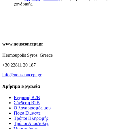
χονδρικής.
www.nousconcept.gr
Hermoupolis Syros, Greece
+30 22811 20 187
info@nousconcept.gr
Χρήσιμα Εργαλεία
Εγγραφή Β2Β
Σύνδεση Β2Β
Ο λογαριασμός μου
Ποιοι Είμαστε
Τρόποι Πληρωμής
Τρόποι Αποστολής
Όροι χρήσης