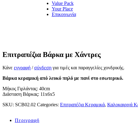
Value Pack
Your Place
Επικοινωνία
Επιτραπέζια Βάρκα με Χάντρες
Κάνε
εγγραφή
/
σύνδεση
για τιμές και παραγγελίες χονδρικής.
Βάρκα κεραμική από λευκό πηλό με πανί στο εσωτερικό.
Μήκος Γιρλάντας: 40cm
Διάσταση Βάρκας: 11x6x5
SKU:
SCB02.02
Categories:
Επιτραπέζια Κεραμικά
,
Καλοκαιρινά Κ
Περιγραφή