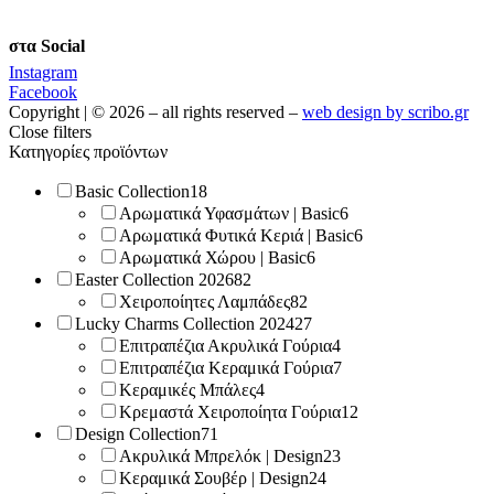
στα Social
Instagram
Facebook
Copyright | © 2026 – all rights reserved –
web design by scribo.gr
Close filters
Κατηγορίες προϊόντων
Basic Collection
18
Αρωματικά Υφασμάτων | Basic
6
Αρωματικά Φυτικά Κεριά | Basic
6
Αρωματικά Χώρου | Basic
6
Easter Collection 2026
82
Χειροποίητες Λαμπάδες
82
Lucky Charms Collection 2024
27
Επιτραπέζια Ακρυλικά Γούρια
4
Επιτραπέζια Κεραμικά Γούρια
7
Κεραμικές Μπάλες
4
Κρεμαστά Χειροποίητα Γούρια
12
Design Collection
71
Ακρυλικά Μπρελόκ | Design
23
Κεραμικά Σουβέρ | Design
24