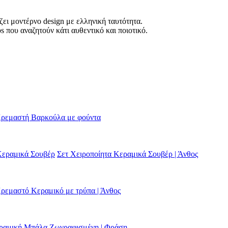
ει μοντέρνο design με ελληνική ταυτότητα.
ps που αναζητούν κάτι αυθεντικό και πoιοτικό.
ρεμαστή Βαρκούλα με φούντα
Κεραμικά Σουβέρ
Σετ Χειροποίητα Κεραμικά Σουβέρ | Άνθος
ρεμαστό Κεραμικό με τρύπα | Άνθος
ραμική Μπάλα Ζωγραφισμένη | Φράση