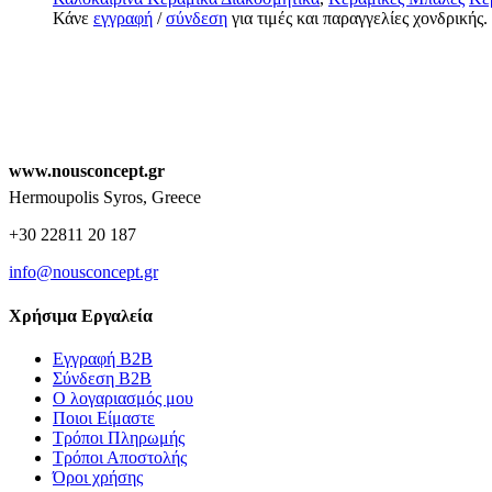
Κάνε
εγγραφή
/
σύνδεση
για τιμές και παραγγελίες χονδρικής.
www.nousconcept.gr
Hermoupolis Syros, Greece
+30 22811 20 187
info@nousconcept.gr
Χρήσιμα Εργαλεία
Εγγραφή Β2Β
Σύνδεση Β2Β
Ο λογαριασμός μου
Ποιοι Είμαστε
Τρόποι Πληρωμής
Τρόποι Αποστολής
Όροι χρήσης