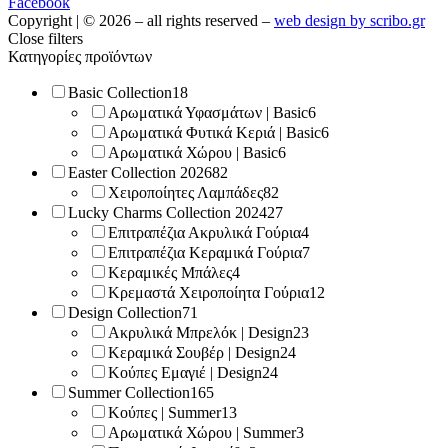
Facebook
Copyright | © 2026 – all rights reserved –
web design by scribo.gr
Close filters
Κατηγορίες προϊόντων
Basic Collection
18
Αρωματικά Υφασμάτων | Basic
6
Αρωματικά Φυτικά Κεριά | Basic
6
Αρωματικά Χώρου | Basic
6
Easter Collection 2026
82
Χειροποίητες Λαμπάδες
82
Lucky Charms Collection 2024
27
Επιτραπέζια Ακρυλικά Γούρια
4
Επιτραπέζια Κεραμικά Γούρια
7
Κεραμικές Μπάλες
4
Κρεμαστά Χειροποίητα Γούρια
12
Design Collection
71
Ακρυλικά Μπρελόκ | Design
23
Κεραμικά Σουβέρ | Design
24
Κούπες Εμαγιέ | Design
24
Summer Collection
165
Κούπες | Summer
13
Αρωματικά Χώρου | Summer
3