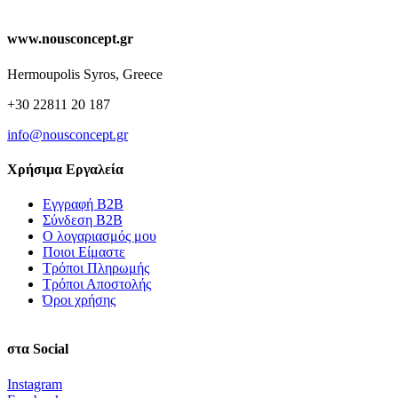
www.nousconcept.gr
Hermoupolis Syros, Greece
+30 22811 20 187
info@nousconcept.gr
Χρήσιμα Εργαλεία
Εγγραφή Β2Β
Σύνδεση Β2Β
Ο λογαριασμός μου
Ποιοι Είμαστε
Τρόποι Πληρωμής
Τρόποι Αποστολής
Όροι χρήσης
στα Social
Instagram