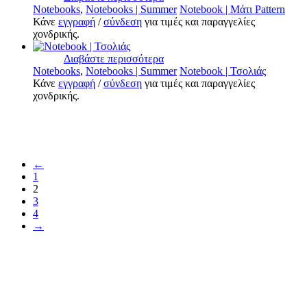
Notebooks
,
Notebooks | Summer
Notebook | Μάτι Pattern
Κάνε
εγγραφή
/
σύνδεση
για τιμές και παραγγελίες
χονδρικής.
Διαβάστε περισσότερα
Notebooks
,
Notebooks | Summer
Notebook | Τσολιάς
Κάνε
εγγραφή
/
σύνδεση
για τιμές και παραγγελίες
χονδρικής.
←
1
2
3
4
→