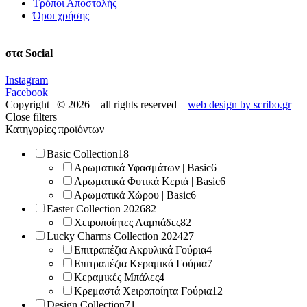
Τρόποι Αποστολής
Όροι χρήσης
στα Social
Instagram
Facebook
Copyright | © 2026 – all rights reserved –
web design by scribo.gr
Close filters
Κατηγορίες προϊόντων
Basic Collection
18
Αρωματικά Υφασμάτων | Basic
6
Αρωματικά Φυτικά Κεριά | Basic
6
Αρωματικά Χώρου | Basic
6
Easter Collection 2026
82
Χειροποίητες Λαμπάδες
82
Lucky Charms Collection 2024
27
Επιτραπέζια Ακρυλικά Γούρια
4
Επιτραπέζια Κεραμικά Γούρια
7
Κεραμικές Μπάλες
4
Κρεμαστά Χειροποίητα Γούρια
12
Design Collection
71