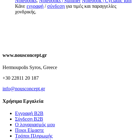
Notebooks
,
Notebooks | Summer
Notebook | Cycladic Idol
Κάνε
εγγραφή
/
σύνδεση
για τιμές και παραγγελίες
χονδρικής.
www.nousconcept.gr
Hermoupolis Syros, Greece
+30 22811 20 187
info@nousconcept.gr
Χρήσιμα Εργαλεία
Εγγραφή Β2Β
Σύνδεση Β2Β
Ο λογαριασμός μου
Ποιοι Είμαστε
Τρόποι Πληρωμής