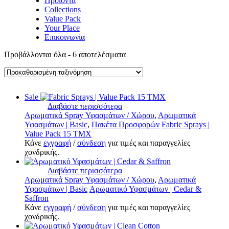
Προϊόντα
Collections
Value Pack
Your Place
Επικοινωνία
Προβάλλονται όλα - 6 αποτελέσματα
Sale
Διαβάστε περισσότερα
Αρωματικά Spray Υφασμάτων / Χώρου
,
Αρωματικά
Υφασμάτων | Basic
,
Πακέτα Προσφορών
Fabric Sprays |
Value Pack 15 ΤΜΧ
Κάνε
εγγραφή
/
σύνδεση
για τιμές και παραγγελίες
χονδρικής.
Διαβάστε περισσότερα
Αρωματικά Spray Υφασμάτων / Χώρου
,
Αρωματικά
Υφασμάτων | Basic
Αρωματικό Υφασμάτων | Cedar &
Saffron
Κάνε
εγγραφή
/
σύνδεση
για τιμές και παραγγελίες
χονδρικής.