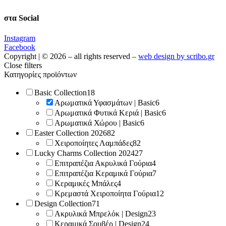
στα Social
Instagram
Facebook
Copyright | © 2026 – all rights reserved –
web design by scribo.gr
Close filters
Κατηγορίες προϊόντων
Basic Collection
18
Αρωματικά Υφασμάτων | Basic
6
Αρωματικά Φυτικά Κεριά | Basic
6
Αρωματικά Χώρου | Basic
6
Easter Collection 2026
82
Χειροποίητες Λαμπάδες
82
Lucky Charms Collection 2024
27
Επιτραπέζια Ακρυλικά Γούρια
4
Επιτραπέζια Κεραμικά Γούρια
7
Κεραμικές Μπάλες
4
Κρεμαστά Χειροποίητα Γούρια
12
Design Collection
71
Ακρυλικά Μπρελόκ | Design
23
Κεραμικά Σουβέρ | Design
24