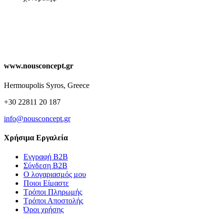
www.nousconcept.gr
Hermoupolis Syros, Greece
+30 22811 20 187
info@nousconcept.gr
Χρήσιμα Εργαλεία
Εγγραφή Β2Β
Σύνδεση Β2Β
Ο λογαριασμός μου
Ποιοι Είμαστε
Τρόποι Πληρωμής
Τρόποι Αποστολής
Όροι χρήσης