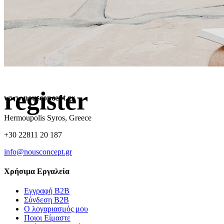
register
www.nousconcept.gr
Hermoupolis Syros, Greece
+30 22811 20 187
info@nousconcept.gr
Χρήσιμα Εργαλεία
Εγγραφή Β2Β
Σύνδεση Β2Β
Ο λογαριασμός μου
Ποιοι Είμαστε