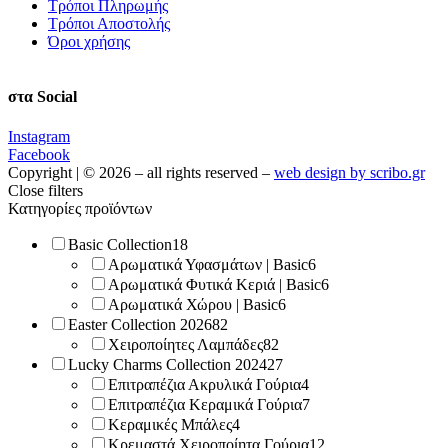
Τρόποι Πληρωμής
Τρόποι Αποστολής
Όροι χρήσης
στα Social
Instagram
Facebook
Copyright | © 2026 – all rights reserved –
web design by scribo.gr
Close filters
Κατηγορίες προϊόντων
Basic Collection
18
Αρωματικά Υφασμάτων | Basic
6
Αρωματικά Φυτικά Κεριά | Basic
6
Αρωματικά Χώρου | Basic
6
Easter Collection 2026
82
Χειροποίητες Λαμπάδες
82
Lucky Charms Collection 2024
27
Επιτραπέζια Ακρυλικά Γούρια
4
Επιτραπέζια Κεραμικά Γούρια
7
Κεραμικές Μπάλες
4
Κρεμαστά Χειροποίητα Γούρια
12