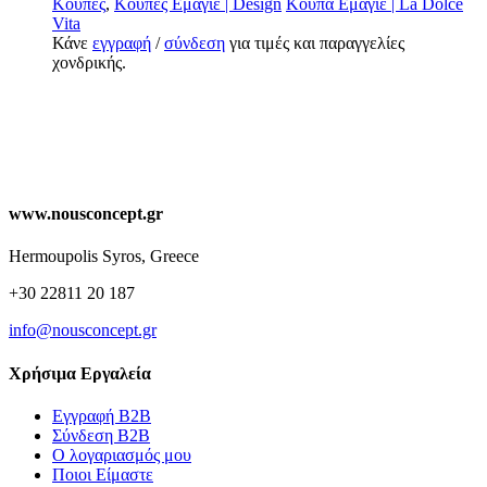
Κούπες
,
Κούπες Εμαγιέ | Design
Κούπα Εμαγιέ | La Dolce
Vita
Κάνε
εγγραφή
/
σύνδεση
για τιμές και παραγγελίες
χονδρικής.
www.nousconcept.gr
Hermoupolis Syros, Greece
+30 22811 20 187
info@nousconcept.gr
Χρήσιμα Εργαλεία
Εγγραφή Β2Β
Σύνδεση Β2Β
Ο λογαριασμός μου
Ποιοι Είμαστε