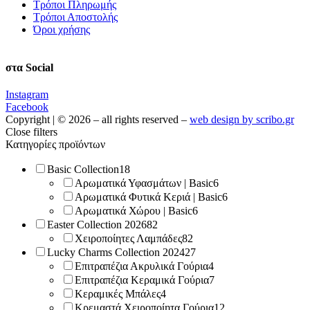
Τρόποι Πληρωμής
Τρόποι Αποστολής
Όροι χρήσης
στα Social
Instagram
Facebook
Copyright | © 2026 – all rights reserved –
web design by scribo.gr
Close filters
Κατηγορίες προϊόντων
Basic Collection
18
Αρωματικά Υφασμάτων | Basic
6
Αρωματικά Φυτικά Κεριά | Basic
6
Αρωματικά Χώρου | Basic
6
Easter Collection 2026
82
Χειροποίητες Λαμπάδες
82
Lucky Charms Collection 2024
27
Επιτραπέζια Ακρυλικά Γούρια
4
Επιτραπέζια Κεραμικά Γούρια
7
Κεραμικές Μπάλες
4
Κρεμαστά Χειροποίητα Γούρια
12