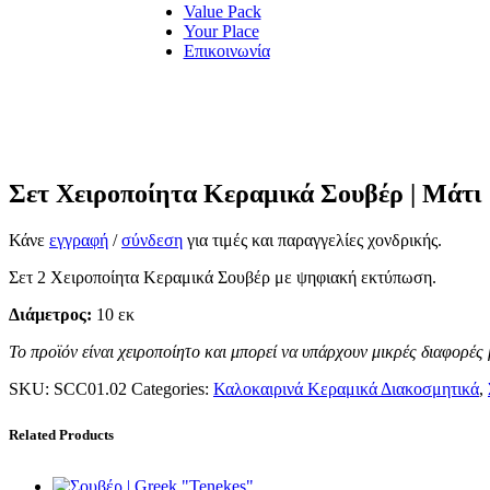
Value Pack
Your Place
Επικοινωνία
Σετ Χειροποίητα Κεραμικά Σουβέρ | Μάτι
Κάνε
εγγραφή
/
σύνδεση
για τιμές και παραγγελίες χονδρικής.
Σετ 2 Χειροποίητα Κεραμικά Σουβέρ με ψηφιακή εκτύπωση.
Διάμετρος:
10 εκ
Το προϊόν είναι χειροποίητο και μπορεί να υπάρχουν μικρές διαφορές 
SKU:
SCC01.02
Categories:
Καλοκαιρινά Κεραμικά Διακοσμητικά
,
Related Products