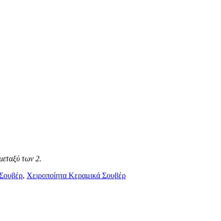
μεταξύ των 2.
Σουβέρ
,
Χειροποίητα Κεραμικά Σουβέρ