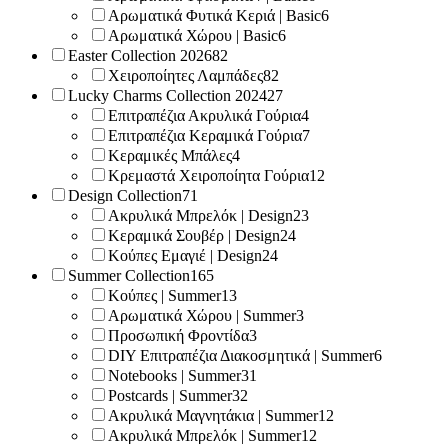
Αρωματικά Φυτικά Κεριά | Basic
6
Αρωματικά Χώρου | Basic
6
Easter Collection 2026
82
Χειροποίητες Λαμπάδες
82
Lucky Charms Collection 2024
27
Επιτραπέζια Ακρυλικά Γούρια
4
Επιτραπέζια Κεραμικά Γούρια
7
Κεραμικές Μπάλες
4
Κρεμαστά Χειροποίητα Γούρια
12
Design Collection
71
Ακρυλικά Μπρελόκ | Design
23
Κεραμικά Σουβέρ | Design
24
Κούπες Εμαγιέ | Design
24
Summer Collection
165
Κούπες | Summer
13
Αρωματικά Χώρου | Summer
3
Προσωπική Φροντίδα
3
DIY Επιτραπέζια Διακοσμητικά | Summer
6
Notebooks | Summer
31
Postcards | Summer
32
Ακρυλικά Μαγνητάκια | Summer
12
Ακρυλικά Μπρελόκ | Summer
12