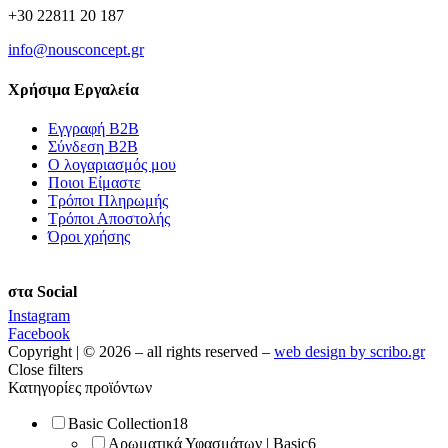
+30 22811 20 187
info@nousconcept.gr
Χρήσιμα Εργαλεία
Εγγραφή Β2Β
Σύνδεση Β2Β
Ο λογαριασμός μου
Ποιοι Είμαστε
Τρόποι Πληρωμής
Τρόποι Αποστολής
Όροι χρήσης
στα Social
Instagram
Facebook
Copyright | © 2026 – all rights reserved –
web design by scribo.gr
Close filters
Κατηγορίες προϊόντων
Basic Collection
18
Αρωματικά Υφασμάτων | Basic
6