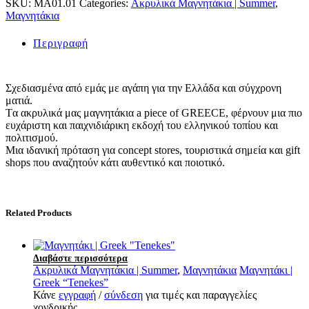
SKU:
MA01.01
Categories:
Ακρυλικά Μαγνητάκια | Summer
,
Μαγνητάκια
Περιγραφή
Σχεδιασμένα από εμάς με αγάπη για την Ελλάδα και σύγχρονη
ματιά.
Tα ακρυλικά μας μαγνητάκια a piece of GREECE, φέρνουν μια πιο
ευχάριστη και παιχνιδιάρικη εκδοχή του ελληνικού τοπίου και
πολιτισμού.
Μια ιδανική πρόταση για concept stores, τουριστικά σημεία και gift
shops που αναζητούν κάτι αυθεντικό και πoιοτικό.
Related Products
Διαβάστε περισσότερα
Ακρυλικά Μαγνητάκια | Summer
,
Μαγνητάκια
Μαγνητάκι |
Greek “Tenekes”
Κάνε
εγγραφή
/
σύνδεση
για τιμές και παραγγελίες
χονδρικής.