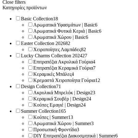
Close filters
Κατηγορίες προϊόντων
Basic Collection
18
Αρωματικά Υφασμάτων | Basic
6
Αρωματικά Φυτικά Κεριά | Basic
6
Αρωματικά Χώρου | Basic
6
Easter Collection 2026
82
Χειροποίητες Λαμπάδες
82
Lucky Charms Collection 2024
27
Επιτραπέζια Ακρυλικά Γούρια
4
Επιτραπέζια Κεραμικά Γούρια
7
Κεραμικές Μπάλες
4
Κρεμαστά Χειροποίητα Γούρια
12
Design Collection
71
Ακρυλικά Μπρελόκ | Design
23
Κεραμικά Σουβέρ | Design
24
Κούπες Εμαγιέ | Design
24
Summer Collection
165
Κούπες | Summer
13
Αρωματικά Χώρου | Summer
3
Προσωπική Φροντίδα
3
DIY Επιτραπέζια Διακοσμητικά | Summer
6