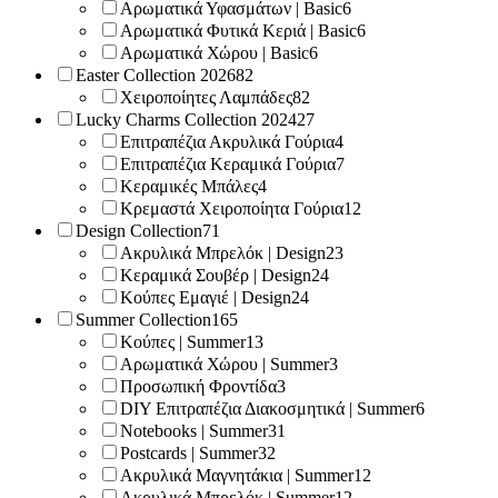
Αρωματικά Υφασμάτων | Basic
6
Αρωματικά Φυτικά Κεριά | Basic
6
Αρωματικά Χώρου | Basic
6
Easter Collection 2026
82
Χειροποίητες Λαμπάδες
82
Lucky Charms Collection 2024
27
Επιτραπέζια Ακρυλικά Γούρια
4
Επιτραπέζια Κεραμικά Γούρια
7
Κεραμικές Μπάλες
4
Κρεμαστά Χειροποίητα Γούρια
12
Design Collection
71
Ακρυλικά Μπρελόκ | Design
23
Κεραμικά Σουβέρ | Design
24
Κούπες Εμαγιέ | Design
24
Summer Collection
165
Κούπες | Summer
13
Αρωματικά Χώρου | Summer
3
Προσωπική Φροντίδα
3
DIY Επιτραπέζια Διακοσμητικά | Summer
6
Notebooks | Summer
31
Postcards | Summer
32
Ακρυλικά Μαγνητάκια | Summer
12
Ακρυλικά Μπρελόκ | Summer
12