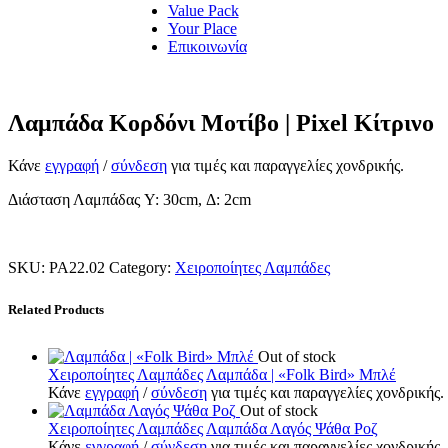
Value Pack
Your Place
Επικοινωνία
Λαμπάδα Κορδόνι Μοτίβο | Pixel Κίτρινο
Κάνε
εγγραφή
/
σύνδεση
για τιμές και παραγγελίες χονδρικής.
Διάσταση Λαμπάδας Y: 30cm, Δ: 2cm
SKU:
PA22.02
Category:
Χειροποίητες Λαμπάδες
Related Products
Out of stock
Χειροποίητες Λαμπάδες
Λαμπάδα | «Folk Bird» Μπλέ
Κάνε
εγγραφή
/
σύνδεση
για τιμές και παραγγελίες χονδρικής.
Out of stock
Χειροποίητες Λαμπάδες
Λαμπάδα Λαγός Ψάθα Ροζ
Κάνε
εγγραφή
/
σύνδεση
για τιμές και παραγγελίες χονδρικής.