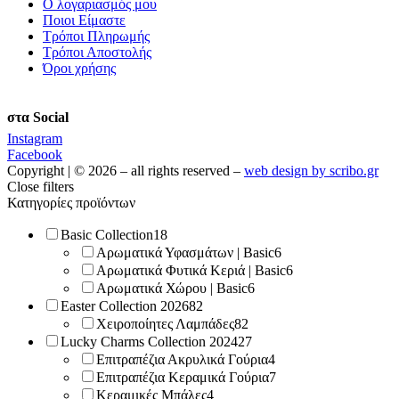
Ο λογαριασμός μου
Ποιοι Είμαστε
Τρόποι Πληρωμής
Τρόποι Αποστολής
Όροι χρήσης
στα Social
Instagram
Facebook
Copyright | © 2026 – all rights reserved –
web design by scribo.gr
Close filters
Κατηγορίες προϊόντων
Basic Collection
18
Αρωματικά Υφασμάτων | Basic
6
Αρωματικά Φυτικά Κεριά | Basic
6
Αρωματικά Χώρου | Basic
6
Easter Collection 2026
82
Χειροποίητες Λαμπάδες
82
Lucky Charms Collection 2024
27
Επιτραπέζια Ακρυλικά Γούρια
4
Επιτραπέζια Κεραμικά Γούρια
7
Κεραμικές Μπάλες
4