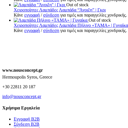
Out of stock
Χειροποίητες Λαμπάδες
Λαμπάδα “Άνοιξη” | Γκρι
Κάνε
εγγραφή
/
σύνδεση
για τιμές και παραγγελίες χονδρικής.
Out of stock
Χειροποίητες Λαμπάδες
Λαμπάδα Πήλινο «ΤΑΜΑ» | Γυναίκα
Κάνε
εγγραφή
/
σύνδεση
για τιμές και παραγγελίες χονδρικής.
www.nousconcept.gr
Hermoupolis Syros, Greece
+30 22811 20 187
info@nousconcept.gr
Χρήσιμα Εργαλεία
Εγγραφή Β2Β
Σύνδεση Β2Β