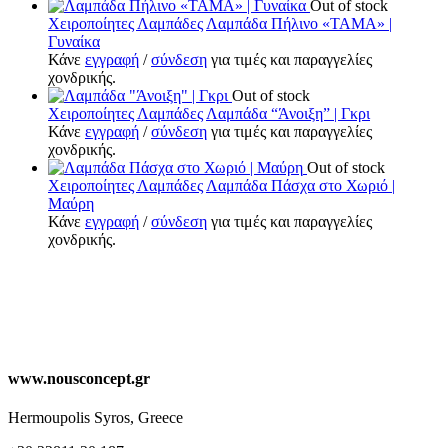
Out of stock
Χειροποίητες Λαμπάδες
Λαμπάδα Πήλινο «ΤΑΜΑ» |
Γυναίκα
Κάνε
εγγραφή
/
σύνδεση
για τιμές και παραγγελίες
χονδρικής.
Out of stock
Χειροποίητες Λαμπάδες
Λαμπάδα “Άνοιξη” | Γκρι
Κάνε
εγγραφή
/
σύνδεση
για τιμές και παραγγελίες
χονδρικής.
Out of stock
Χειροποίητες Λαμπάδες
Λαμπάδα Πάσχα στο Χωριό |
Μαύρη
Κάνε
εγγραφή
/
σύνδεση
για τιμές και παραγγελίες
χονδρικής.
www.nousconcept.gr
Hermoupolis Syros, Greece