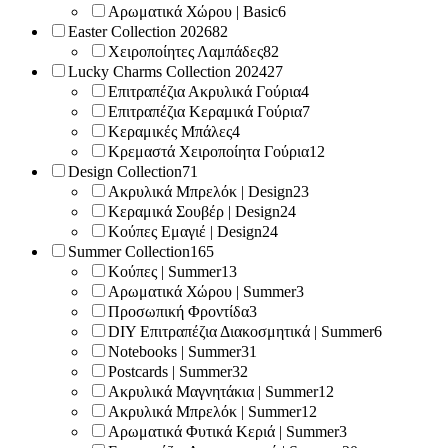
Αρωματικά Χώρου | Basic
6
Easter Collection 2026
82
Χειροποίητες Λαμπάδες
82
Lucky Charms Collection 2024
27
Επιτραπέζια Ακρυλικά Γούρια
4
Επιτραπέζια Κεραμικά Γούρια
7
Κεραμικές Μπάλες
4
Κρεμαστά Χειροποίητα Γούρια
12
Design Collection
71
Ακρυλικά Μπρελόκ | Design
23
Κεραμικά Σουβέρ | Design
24
Κούπες Εμαγιέ | Design
24
Summer Collection
165
Κούπες | Summer
13
Αρωματικά Χώρου | Summer
3
Προσωπική Φροντίδα
3
DIY Επιτραπέζια Διακοσμητικά | Summer
6
Notebooks | Summer
31
Postcards | Summer
32
Ακρυλικά Μαγνητάκια | Summer
12
Ακρυλικά Μπρελόκ | Summer
12
Αρωματικά Φυτικά Κεριά | Summer
3