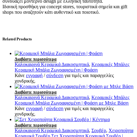
συνδυάζει μοντέρνο design με ελληνική ταυτότητα.
Ιδανική προσθήκη για concept stores, τουριστικά σημεία και gift
shops που αναζητούν κάτι αυθεντικό και πoιοτικό.
Related Products
Διαβάστε περισσότερα
Καλοκαιρινά Κεραμικά Διακοσμητικά
,
Κεραμικές Μπάλες
Κεραμική Μπάλα Ζωγραφισμένη | Φράση
Κάνε
εγγραφή
/
σύνδεση
για τιμές και παραγγελίες
χονδρικής.
Διαβάστε περισσότερα
Καλοκαιρινά Κεραμικά Διακοσμητικά
,
Κεραμικές Μπάλες
Κεραμική Μπάλα Ζωγραφισμένη | Φράση με Μπλε Βάση
Κάνε
εγγραφή
/
σύνδεση
για τιμές και παραγγελίες
χονδρικής.
Διαβάστε περισσότερα
Καλοκαιρινά Κεραμικά Διακοσμητικά
,
Σουβέρ
,
Χειροποίητα
Κεραμικά Σουβέρ
Σετ Χειροποίητα Κεραμικά Σουβέρ |