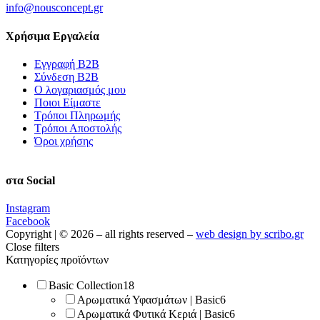
info@nousconcept.gr
Χρήσιμα Εργαλεία
Εγγραφή Β2Β
Σύνδεση Β2Β
Ο λογαριασμός μου
Ποιοι Είμαστε
Τρόποι Πληρωμής
Τρόποι Αποστολής
Όροι χρήσης
στα Social
Instagram
Facebook
Copyright | © 2026 – all rights reserved –
web design by scribo.gr
Close filters
Κατηγορίες προϊόντων
Basic Collection
18
Αρωματικά Υφασμάτων | Basic
6
Αρωματικά Φυτικά Κεριά | Basic
6