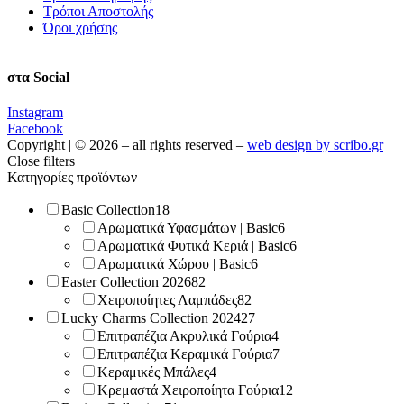
Τρόποι Αποστολής
Όροι χρήσης
στα Social
Instagram
Facebook
Copyright | © 2026 – all rights reserved –
web design by scribo.gr
Close filters
Κατηγορίες προϊόντων
Basic Collection
18
Αρωματικά Υφασμάτων | Basic
6
Αρωματικά Φυτικά Κεριά | Basic
6
Αρωματικά Χώρου | Basic
6
Easter Collection 2026
82
Χειροποίητες Λαμπάδες
82
Lucky Charms Collection 2024
27
Επιτραπέζια Ακρυλικά Γούρια
4
Επιτραπέζια Κεραμικά Γούρια
7
Κεραμικές Μπάλες
4
Κρεμαστά Χειροποίητα Γούρια
12