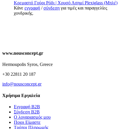
Κρεμαστό Γούρι Ρόδι | Χρυσό Ασημί Plexiglass (Μπλέ)
Κάνε
εγγραφή
/
σύνδεση
για τιμές και παραγγελίες
χονδρικής.
www.nousconcept.gr
Hermoupolis Syros, Greece
+30 22811 20 187
info@nousconcept.gr
Χρήσιμα Εργαλεία
Εγγραφή Β2Β
Σύνδεση Β2Β
Ο λογαριασμός μου
Ποιοι Είμαστε
Τρόποι Πληρωμής