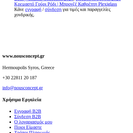
Κρεμαστό Γούρι Ρόδι | Μπρονζέ Καθρέπτη Plexiglass
Κάνε
εγγραφή
/
σύνδεση
για τιμές και παραγγελίες
χονδρικής.
www.nousconcept.gr
Hermoupolis Syros, Greece
+30 22811 20 187
info@nousconcept.gr
Χρήσιμα Εργαλεία
Εγγραφή Β2Β
Σύνδεση Β2Β
Ο λογαριασμός μου
Ποιοι Είμαστε
Τρόποι Πληρωμής