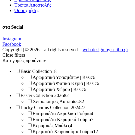
Τρόποι Αποστολής
Όροι χρήσης
στα Social
Instagram
Facebook
Copyright | © 2026 – all rights reserved –
web design by scribo.gr
Close filters
Κατηγορίες προϊόντων
Basic Collection
18
Αρωματικά Υφασμάτων | Basic
6
Αρωματικά Φυτικά Κεριά | Basic
6
Αρωματικά Χώρου | Basic
6
Easter Collection 2026
82
Χειροποίητες Λαμπάδες
82
Lucky Charms Collection 2024
27
Επιτραπέζια Ακρυλικά Γούρια
4
Επιτραπέζια Κεραμικά Γούρια
7
Κεραμικές Μπάλες
4
Κρεμαστά Χειροποίητα Γούρια
12