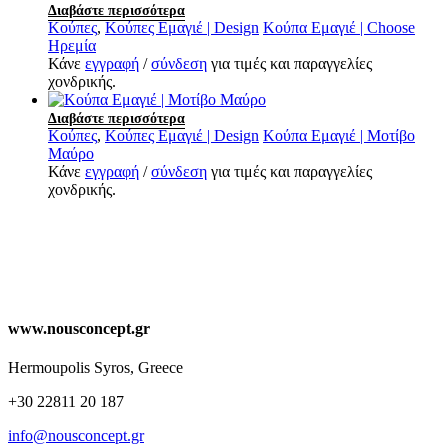
Διαβάστε περισσότερα
Κούπες
,
Κούπες Εμαγιέ | Design
Κούπα Εμαγιέ | Choose
Ηρεμία
Κάνε
εγγραφή
/
σύνδεση
για τιμές και παραγγελίες
χονδρικής.
Διαβάστε περισσότερα
Κούπες
,
Κούπες Εμαγιέ | Design
Κούπα Εμαγιέ | Μοτίβο
Μαύρο
Κάνε
εγγραφή
/
σύνδεση
για τιμές και παραγγελίες
χονδρικής.
www.nousconcept.gr
Hermoupolis Syros, Greece
+30 22811 20 187
info@nousconcept.gr