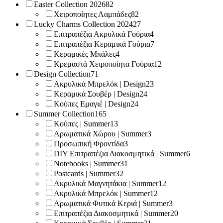
Easter Collection 2026
82
Χειροποίητες Λαμπάδες
82
Lucky Charms Collection 2024
27
Επιτραπέζια Ακρυλικά Γούρια
4
Επιτραπέζια Κεραμικά Γούρια
7
Κεραμικές Μπάλες
4
Κρεμαστά Χειροποίητα Γούρια
12
Design Collection
71
Ακρυλικά Μπρελόκ | Design
23
Κεραμικά Σουβέρ | Design
24
Κούπες Εμαγιέ | Design
24
Summer Collection
165
Κούπες | Summer
13
Αρωματικά Χώρου | Summer
3
Προσωπική Φροντίδα
3
DIY Επιτραπέζια Διακοσμητικά | Summer
6
Notebooks | Summer
31
Postcards | Summer
32
Ακρυλικά Μαγνητάκια | Summer
12
Ακρυλικά Μπρελόκ | Summer
12
Αρωματικά Φυτικά Κεριά | Summer
3
Επιτραπέζια Διακοσμητικά | Summer
20