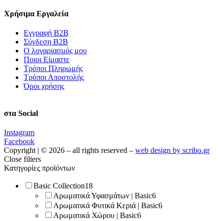
Χρήσιμα Εργαλεία
Εγγραφή Β2Β
Σύνδεση Β2Β
Ο λογαριασμός μου
Ποιοι Είμαστε
Τρόποι Πληρωμής
Τρόποι Αποστολής
Όροι χρήσης
στα Social
Instagram
Facebook
Copyright | © 2026 – all rights reserved –
web design by scribo.gr
Close filters
Κατηγορίες προϊόντων
Basic Collection
18
Αρωματικά Υφασμάτων | Basic
6
Αρωματικά Φυτικά Κεριά | Basic
6
Αρωματικά Χώρου | Basic
6