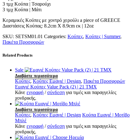
3 τμχ Κούπα | Τσαρούχι
3 τμχ Κούπα | Μάτι
Κεραμικές Κούπες με χοντρό χερούλι a piece of GREECE
Διαστάσεις Κούπας: 8.2cm Χ 8.9cm εκ | 12oz
SKU:
SETSM01.01
Categories:
Κούπες
,
Κούπες | Summer
,
Πακέτα Προσφορών
Related Products
Sale
Διαβάστε περισσότερα
Κούπες
,
Κούπες Εμαγιέ | Design
,
Πακέτα Προσφορών
Εμαγιέ Κούπες Value Pack (2) | 21 TMX
Κάνε
εγγραφή
/
σύνδεση
για τιμές και παραγγελίες
χονδρικής.
Διαβάστε περισσότερα
Κούπες
,
Κούπες Εμαγιέ | Design
Κούπα Εμαγιέ | Μοτίβο
Μπλέ
Κάνε
εγγραφή
/
σύνδεση
για τιμές και παραγγελίες
χονδρικής.