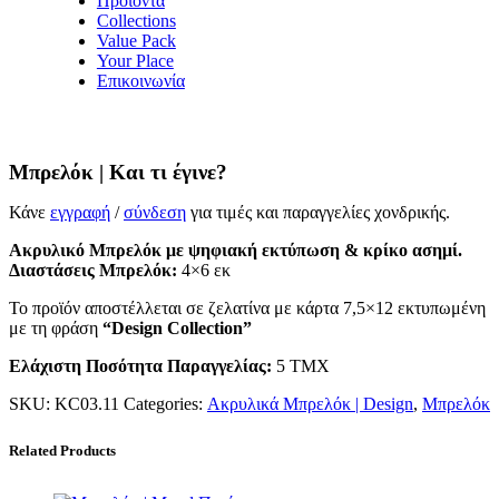
Προϊόντα
Collections
Value Pack
Your Place
Επικοινωνία
Μπρελόκ | Και τι έγινε?
Κάνε
εγγραφή
/
σύνδεση
για τιμές και παραγγελίες χονδρικής.
Aκρυλικό Μπρελόκ με ψηφιακή εκτύπωση & κρίκο ασημί.
Διαστάσεις Μπρελόκ:
4×6 εκ
Το προϊόν αποστέλλεται σε ζελατίνα με κάρτα 7,5×12 εκτυπωμένη
με τη φράση
“Design Collection”
Ελάχιστη Ποσότητα Παραγγελίας:
5 ΤΜΧ
SKU:
KC03.11
Categories:
Ακρυλικά Μπρελόκ | Design
,
Μπρελόκ
Related Products