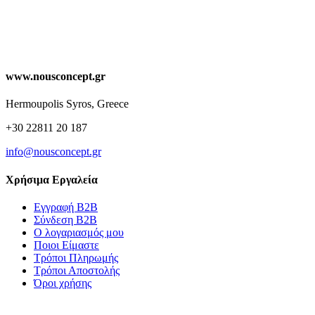
www.nousconcept.gr
Hermoupolis Syros, Greece
+30 22811 20 187
info@nousconcept.gr
Χρήσιμα Εργαλεία
Εγγραφή Β2Β
Σύνδεση Β2Β
Ο λογαριασμός μου
Ποιοι Είμαστε
Τρόποι Πληρωμής
Τρόποι Αποστολής
Όροι χρήσης