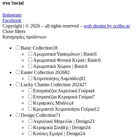
στα Social
Instagram
Facebook
Copyright | © 2026 – all rights reserved –
web design by scribo.gr
Close filters
Κατηγορίες προϊόντων
Basic Collection
18
Αρωματικά Υφασμάτων | Basic
6
Αρωματικά Φυτικά Κεριά | Basic
6
Αρωματικά Χώρου | Basic
6
Easter Collection 2026
82
Χειροποίητες Λαμπάδες
82
Lucky Charms Collection 2024
27
Επιτραπέζια Ακρυλικά Γούρια
4
Επιτραπέζια Κεραμικά Γούρια
7
Κεραμικές Μπάλες
4
Κρεμαστά Χειροποίητα Γούρια
12
Design Collection
71
Ακρυλικά Μπρελόκ | Design
23
Κεραμικά Σουβέρ | Design
24
Κούπες Εμαγιέ | Design
24