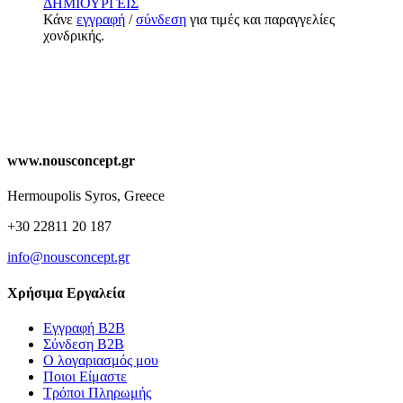
ΔΗΜΙΟΥΡΓΕΙΣ
Κάνε
εγγραφή
/
σύνδεση
για τιμές και παραγγελίες
χονδρικής.
www.nousconcept.gr
Hermoupolis Syros, Greece
+30 22811 20 187
info@nousconcept.gr
Χρήσιμα Εργαλεία
Εγγραφή Β2Β
Σύνδεση Β2Β
Ο λογαριασμός μου
Ποιοι Είμαστε
Τρόποι Πληρωμής