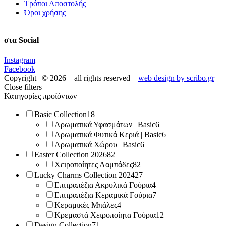
Τρόποι Αποστολής
Όροι χρήσης
στα Social
Instagram
Facebook
Copyright | © 2026 – all rights reserved –
web design by scribo.gr
Close filters
Κατηγορίες προϊόντων
Basic Collection
18
Αρωματικά Υφασμάτων | Basic
6
Αρωματικά Φυτικά Κεριά | Basic
6
Αρωματικά Χώρου | Basic
6
Easter Collection 2026
82
Χειροποίητες Λαμπάδες
82
Lucky Charms Collection 2024
27
Επιτραπέζια Ακρυλικά Γούρια
4
Επιτραπέζια Κεραμικά Γούρια
7
Κεραμικές Μπάλες
4
Κρεμαστά Χειροποίητα Γούρια
12
Design Collection
71