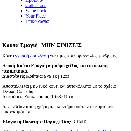
Προϊόντα
Collections
Value Pack
Your Place
Επικοινωνία
Κούπα Εμαγιέ | ΜΗΝ ΞΙΝΙΖΕΙΣ
Κάνε
εγγραφή
/
σύνδεση
για τιμές και παραγγελίες χονδρικής.
Λευκή Κούπα Εμαγιέ με μαύρο χείλος και εκτύπωση
περιμετρικά.
Διαστάσεις Κούπας:
9×9 εκ | 12oz
Αποστέλλεται με λευκό κουτί και αυτοκόλλητο με το σχέδιο
Design Collection
Διαστάσεις Συσκευασίας: 10×8×11 εκ
Δεν ενδείκνυται η χρήση σε πλυντήριο πιάτων ή σε φούρνο
μικροκυμάτων
Ελάχιστη Ποσότητα Παραγγελίας:
3 ΤΜΧ